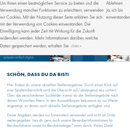
Um Ihnen einen bestmöglichen Service zu bieten und die
Ablehnen
Verwendung mancher Funktionen zu erleichtern, verwenden
Ja, ich bin
wir Cookies. Mit der Nutzung dieser Seite erklären Sie sich
einverstanden
mit der Verwendung von Cookies einverstanden. Die
Einwilligung kann jeder Zeit mit Wirkung für die Zukunft
widerrufen werden. Mehr Informationen darüber, welche
Daten gespeichert werden, erhalten Sie
hier.
SCHÖN, DASS DU DA BIST!
Hier findest du unsere aktuellen Stellenangebote. Durch einen Klick auf
eine Spaltenüberschrift wird die Übersicht auf-/absteigend neu sortiert.
Über die verschiedenen Suchfelder kannst du die Stellenangebote nach
deinen Wünschen filtern. In den Auswahlboxen bekommst du nur Werte
angezeigt, zu denen auch aktuelle Stellenangebote verfügbar sind.
Deine Angaben werden nur firmenintern verwendet und nicht an Dritte
weitergegeben. Lies dir gern auch unsere Bewerberinformationen für
Berufserfahrene sowie für Berufseinsteiger*innen durch. Vielen Dank!