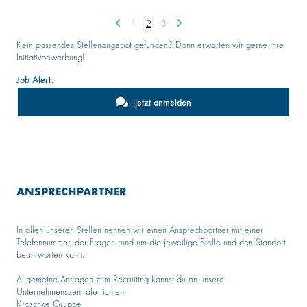
1
2
3
Kein passendes Stellenangebot gefunden? Dann erwarten wir gerne Ihre
Initiativbewerbung!
Job Alert:
jetzt anmelden
ANSPRECHPARTNER
In allen unseren Stellen nennen wir einen Ansprechpartner mit einer
Telefonnummer, der Fragen rund um die jeweilige Stelle und den Standort
beantworten kann.
Allgemeine Anfragen zum Recruiting kannst du an unsere
Unternehmenszentrale richten:
Kroschke Gruppe