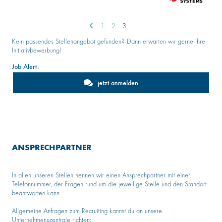
1
2
3
Kein passendes Stellenangebot gefunden? Dann erwarten wir gerne Ihre
Initiativbewerbung!
Job Alert:
jetzt anmelden
ANSPRECHPARTNER
In allen unseren Stellen nennen wir einen Ansprechpartner mit einer
Telefonnummer, der Fragen rund um die jeweilige Stelle und den Standort
beantworten kann.
Allgemeine Anfragen zum Recruiting kannst du an unsere
Unternehmenszentrale richten: