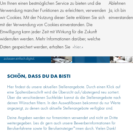
Um Ihnen einen bestmöglichen Service zu bieten und die
Ablehnen
Verwendung mancher Funktionen zu erleichtern, verwenden
Ja, ich bin
wir Cookies. Mit der Nutzung dieser Seite erklären Sie sich
einverstanden
mit der Verwendung von Cookies einverstanden. Die
Einwilligung kann jeder Zeit mit Wirkung für die Zukunft
widerrufen werden. Mehr Informationen darüber, welche
Daten gespeichert werden, erhalten Sie
hier.
SCHÖN, DASS DU DA BIST!
Hier findest du unsere aktuellen Stellenangebote. Durch einen Klick auf
eine Spaltenüberschrift wird die Übersicht auf-/absteigend neu sortiert.
Über die verschiedenen Suchfelder kannst du die Stellenangebote nach
deinen Wünschen filtern. In den Auswahlboxen bekommst du nur Werte
angezeigt, zu denen auch aktuelle Stellenangebote verfügbar sind.
Deine Angaben werden nur firmenintern verwendet und nicht an Dritte
weitergegeben. Lies dir gern auch unsere Bewerberinformationen für
Berufserfahrene sowie für Berufseinsteiger*innen durch. Vielen Dank!