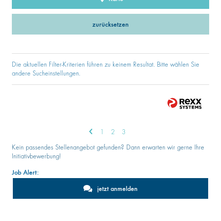
zurücksetzen
Die aktuellen Filter-Kriterien führen zu keinem Resultat. Bitte wählen Sie
andere Sucheinstellungen.
1
2
3
Kein passendes Stellenangebot gefunden? Dann erwarten wir gerne Ihre
Initiativbewerbung!
Job Alert:
jetzt anmelden