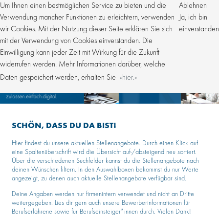
Um Ihnen einen bestmöglichen Service zu bieten und die
Ablehnen
Verwendung mancher Funktionen zu erleichtern, verwenden
Ja, ich bin
wir Cookies. Mit der Nutzung dieser Seite erklären Sie sich
einverstanden
mit der Verwendung von Cookies einverstanden. Die
Einwilligung kann jeder Zeit mit Wirkung für die Zukunft
widerrufen werden. Mehr Informationen darüber, welche
Daten gespeichert werden, erhalten Sie
hier.
SCHÖN, DASS DU DA BIST!
Hier findest du unsere aktuellen Stellenangebote. Durch einen Klick auf
eine Spaltenüberschrift wird die Übersicht auf-/absteigend neu sortiert.
Über die verschiedenen Suchfelder kannst du die Stellenangebote nach
deinen Wünschen filtern. In den Auswahlboxen bekommst du nur Werte
angezeigt, zu denen auch aktuelle Stellenangebote verfügbar sind.
Deine Angaben werden nur firmenintern verwendet und nicht an Dritte
weitergegeben. Lies dir gern auch unsere Bewerberinformationen für
Berufserfahrene sowie für Berufseinsteiger*innen durch. Vielen Dank!