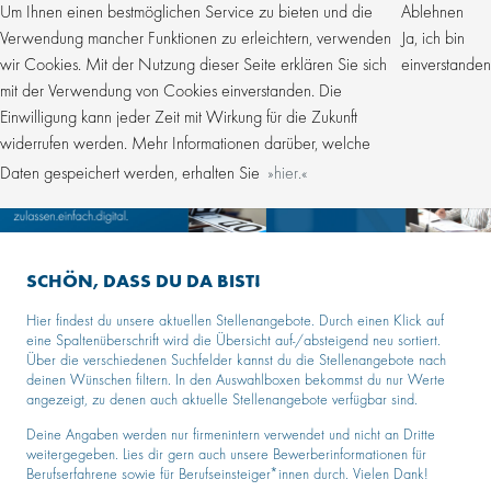
Um Ihnen einen bestmöglichen Service zu bieten und die
Ablehnen
Verwendung mancher Funktionen zu erleichtern, verwenden
Ja, ich bin
wir Cookies. Mit der Nutzung dieser Seite erklären Sie sich
einverstanden
mit der Verwendung von Cookies einverstanden. Die
Einwilligung kann jeder Zeit mit Wirkung für die Zukunft
widerrufen werden. Mehr Informationen darüber, welche
Daten gespeichert werden, erhalten Sie
hier.
SCHÖN, DASS DU DA BIST!
Hier findest du unsere aktuellen Stellenangebote. Durch einen Klick auf
eine Spaltenüberschrift wird die Übersicht auf-/absteigend neu sortiert.
Über die verschiedenen Suchfelder kannst du die Stellenangebote nach
deinen Wünschen filtern. In den Auswahlboxen bekommst du nur Werte
angezeigt, zu denen auch aktuelle Stellenangebote verfügbar sind.
Deine Angaben werden nur firmenintern verwendet und nicht an Dritte
weitergegeben. Lies dir gern auch unsere Bewerberinformationen für
Berufserfahrene sowie für Berufseinsteiger*innen durch. Vielen Dank!