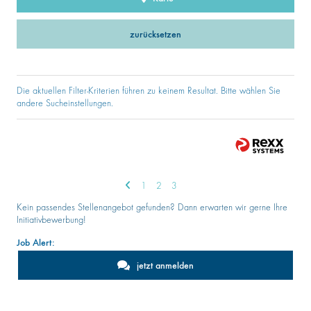
zurücksetzen
Die aktuellen Filter-Kriterien führen zu keinem Resultat. Bitte wählen Sie
andere Sucheinstellungen.
1
2
3
Kein passendes Stellenangebot gefunden? Dann erwarten wir gerne Ihre
Initiativbewerbung!
Job Alert:
jetzt anmelden