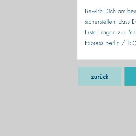
Bewirb Dich am best
sicherstellen, dass
Erste Fragen zur Pos
Express Berlin / T
zurück