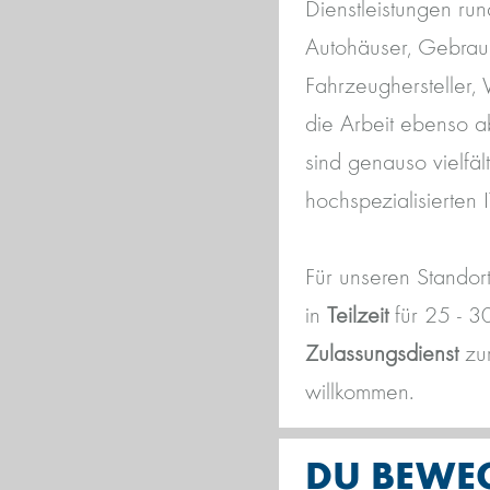
Dienstleistungen r
Autohäuser, Gebrauc
Fahrzeughersteller,
die Arbeit ebenso a
sind genauso vielfält
hochspezialisierten I
Für unseren Standor
in
Teilzeit
für 25 - 
Zulassungsdienst
zu
willkommen.
DU BEWEG