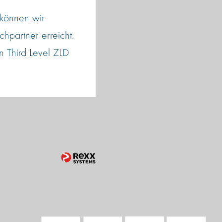
 können wir
hpartner erreicht.
n Third Level ZLD