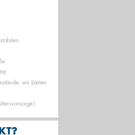
stabilen
ße
tät
mstände, wir bieten
ltersvorsorge)
KT?