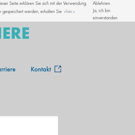
ser Seite erklären Sie sich mit der Verwendung
Ablehnen
Kroschke Gruppe
Ja, ich bin
en gespeichert werden, erhalten Sie
hier.
einverstanden
rriere
Kontakt