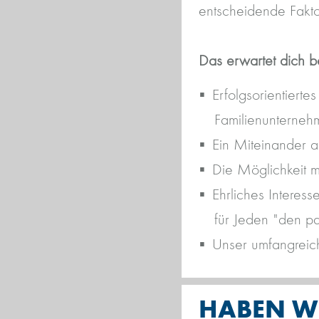
entscheidende Fakto
Das erwartet dich b
Erfolgsorientierte
Familienunternehm
Ein Miteinander a
Die Möglichkeit m
Ehrliches Interes
für Jeden "den p
Unser umfangreiche
HABEN WI