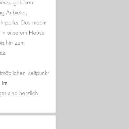
ierzu gehören
g-Anbieter,
uhrparks. Das macht
n in unserem Hause
bis hin zum
tz.
tmöglichen Zeitpunkt
 im
er sind herzlich