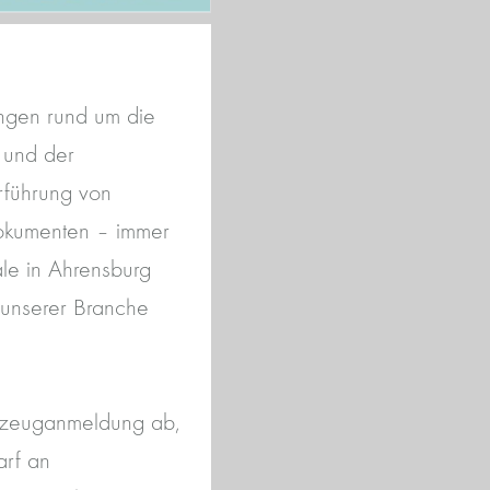
ungen rund um die
 und der
rführung von
dokumenten – immer
ale in Ahrensburg
n unserer Branche
hrzeuganmeldung ab,
arf an