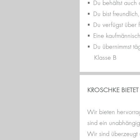
Du behältst auch 
Du bist freundlich
Du verfügst über 
Eine kaufmännische
Du übernimmst täg
Klasse B
KROSCHKE BIETET
Wir bieten hervorra
sind ein unabhängig
Wir sind überzeugt 